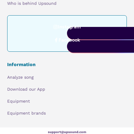
Who is behind Upsound
Instagram
Facebook
Information
Analyze song
Download our App
Equipment
Equipment brands
support@upsound.com