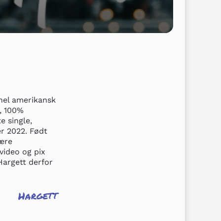
nel amerikansk 
, 100% 
 single, 
r 2022. Født 
ære 
ideo og pix 
argett derfor 
Hargett