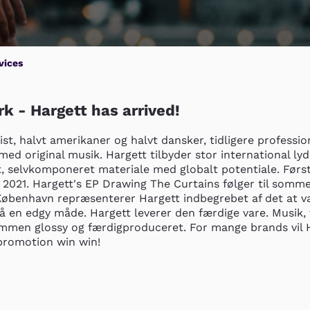
vices
k - Hargett has arrived!
st, halvt amerikaner og halvt dansker, tidligere professio
med original musik. Hargett tilbyder stor international lyd
, selvkomponeret materiale med globalt potentiale. Første
 2021. Hargett's EP Drawing The Curtains følger til somme
København repræsenterer Hargett indbegrebet af det at v
 en edgy måde. Hargett leverer den færdige vare. Musik, v
men glossy og færdigproduceret. For mange brands vil H
promotion win win!