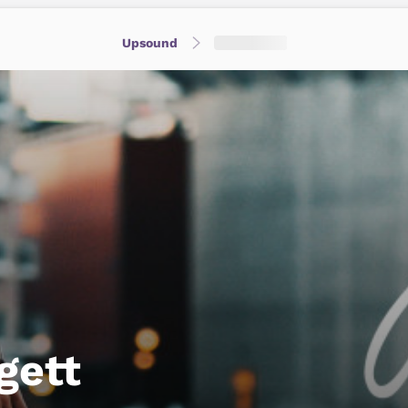
Upsound
gett