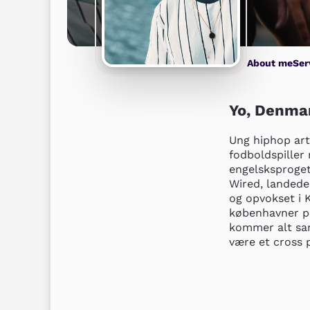
About me
Ser
Yo, Denmar
Ung hiphop arti
fodboldspiller 
engelsksproget
Wired, landede
og opvokset i 
københavner på
kommer alt sam
være et cross 